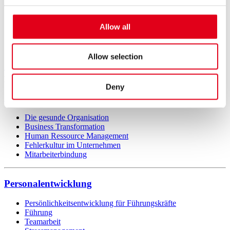
4.490,00€ + MwSt.
08.12.2026 - 09.12.2026
Allow all
16.02.2027 - 17.02.2027
20.04.2027 - 21.04.2027
15.06.2027 - 16.06.2027
Allow selection
ACT: Die Führungskraft als Coach [Berlin] anfragen
Deny
Organisationale Resilienz
Die gesunde Organisation
Business Transformation
Human Ressource Management
Fehlerkultur im Unternehmen
Mitarbeiterbindung
Personalentwicklung
Persönlichkeitsentwicklung für Führungskräfte
Führung
Teamarbeit