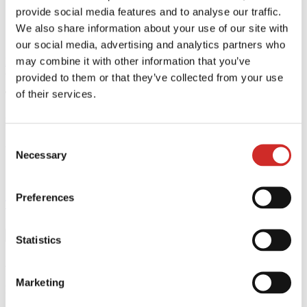
provide social media features and to analyse our traffic.
08.10.2026 - 09.10.2026
19.11.2026 - 20.11.2026
We also share information about your use of our site with
28.01.2027 - 29.01.2027
our social media, advertising and analytics partners who
may combine it with other information that you’ve
Introvision Coaching für Coaches [Berlin] anfragen
provided to them or that they’ve collected from your use
of their services.
TA für Coaches
Konstanz
Consent
850,00€ + MwSt. pro Modul (nur als Gesamtpaket buchbar)
Necessary
Selection
05.11.2026 - 06.11.2026
17.12.2026 - 18.12.2026
Preferences
TA für Coaches [Konstanz] anfragen
Offene Business-Seminare
Statistics
ACT: Die Führungskraft als Coach
Marketing
Berlin