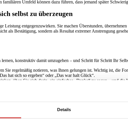
 familiären Umfeld können dazu führen, dass jemand später Schwierigk
sich selbst zu überzeugen
ige Leistung entgegenzuwirken. Sie machen Überstunden, übernehmen z
icht als Bestätigung, sondern als Resultat extremer Anstrengung gesehe
 lernen, konstruktiv damit umzugehen – und Schritt für Schritt Ihr Selb
m Sie regelmäßig notieren, was Ihnen gelungen ist. Wichtig ist, die F
„Das hat sich so ergeben“ oder „Das war halt Glück“.
inken, üben Sie sich darin, ein einfaches „Danke“ zu sagen – und die
sich selbst erwartet, wird sich schnell überfordern. Setzen Sie sich err
olleginnen oder dem Freundeskreis können Sie Ihre Zweifel teilen und 
Details
t der Methode des Introvision Coaching s – kann helfen, die tieferli
ft anders an. Genau hier kann ein professionelles Coaching ansetzen.
lwollend, wie Sie es bei anderen tun würden. Erlauben Sie sich, Fehler