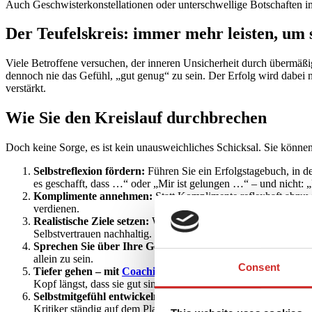
Auch Geschwisterkonstellationen oder unterschwellige Botschaften im
Der Teufelskreis: immer mehr leisten, um 
Viele Betroffene versuchen, der inneren Unsicherheit durch übermäß
dennoch nie das Gefühl, „gut genug“ zu sein. Der Erfolg wird dabei n
verstärkt.
Wie Sie den Kreislauf durchbrechen
Doch keine Sorge, es ist kein unausweichliches Schicksal. Sie können
Selbstreflexion fördern:
Führen Sie ein Erfolgstagebuch, in de
es geschafft, dass …“ oder „Mir ist gelungen …“ – und nicht: 
Komplimente annehmen:
Statt Komplimente reflexhaft abzuw
verdienen.
Realistische Ziele setzen:
Wer ständig nur Höchstleistungen von 
Selbstvertrauen nachhaltig.
Sprechen Sie über Ihre Gefühle:
Im Gespräch mit Kollegen, K
allein zu sein.
Consent
Tiefer gehen – mit
Coaching
:
Ein Coaching – zum Beispiel mi
Kopf längst, dass sie gut sind – doch emotional fühlt es sich o
Selbstmitgefühl entwickeln:
Behandeln Sie sich selbst so woh
Kritiker ständig auf dem Plan zu haben.