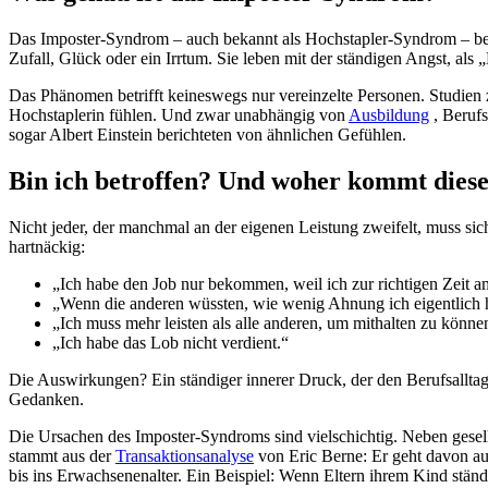
Das Imposter-Syndrom – auch bekannt als Hochstapler-Syndrom – besch
Zufall, Glück oder ein Irrtum. Sie leben mit der ständigen Angst, als
Das Phänomen betrifft keineswegs nur vereinzelte Personen. Studien 
Hochstaplerin fühlen. Und zwar unabhängig von
Ausbildung
, Berufs
sogar Albert Einstein berichteten von ähnlichen Gefühlen.
Bin ich betroffen? Und woher kommt dies
Nicht jeder, der manchmal an der eigenen Leistung zweifelt, muss sich
hartnäckig:
„Ich habe den Job nur bekommen, weil ich zur richtigen Zeit am
„Wenn die anderen wüssten, wie wenig Ahnung ich eigentlich
„Ich muss mehr leisten als alle anderen, um mithalten zu könne
„Ich habe das Lob nicht verdient.“
Die Auswirkungen? Ein ständiger innerer Druck, der den Berufsalltag
Gedanken.
Die Ursachen des Imposter-Syndroms sind vielschichtig. Neben gesell
stammt aus der
Transaktionsanalyse
von Eric Berne: Er geht davon au
bis ins Erwachsenenalter. Ein Beispiel: Wenn Eltern ihrem Kind ständi