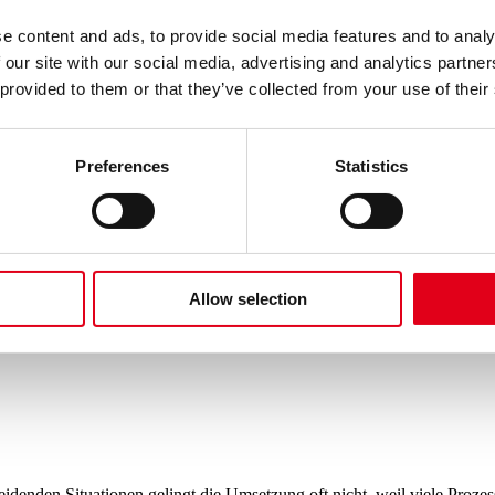
e content and ads, to provide social media features and to analy
 our site with our social media, advertising and analytics partn
che. Vielmehr ist es ein Signal dafür, wie ernst Sie Ihre Verantwortu
 provided to them or that they’ve collected from your use of their
tausch und der bewussten Annahme Ihrer eigenen Erfolge können Sie aus d
it.
 für Führungskräfte, Business Talk, Management-Input und Gedanken, d
Preferences
Statistics
Allow selection
eidenden Situationen gelingt die Umsetzung oft nicht, weil viele Proz