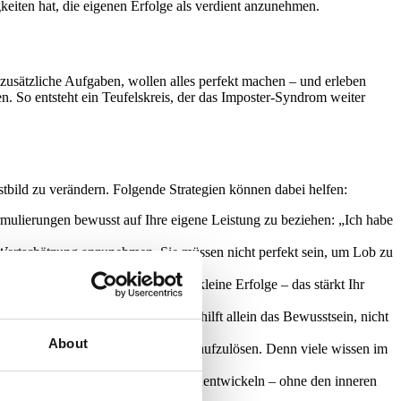
eiten hat, die eigenen Erfolge als verdient anzunehmen.
usätzliche Aufgaben, wollen alles perfekt machen – und erleben
n. So entsteht ein Teufelskreis, der das Imposter-Syndrom weiter
stbild zu verändern. Folgende Strategien können dabei helfen:
ormulierungen bewusst auf Ihre eigene Leistung zu beziehen: „Ich habe
 Wertschätzung anzunehmen. Sie müssen nicht perfekt sein, um Lob zu
eichbare Ziele und feiern Sie auch kleine Erfolge – das stärkt Ihr
neue Perspektiven gewinnen. Oft hilft allein das Bewusstsein, nicht
About
egenden Blockaden zu erkennen und aufzulösen. Denn viele wissen im
 zu machen, zu lernen, sich weiterzuentwickeln – ohne den inneren