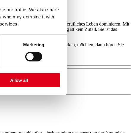
se our traffic. We also share
ers who may combine it with
ng nehmen. Aber: Es darf nicht Ihr berufliches Leben dominieren. Mit
 services.
em Schatten treten. Ihre Leistung ist kein Zufall. Sie ist das
ie Unternehmen für die Zukunft stärken, möchten, dann hören Sie
Marketing
Allow all
esse unbewusst ablaufen – insbesondere gesteuert von der Amygdala.