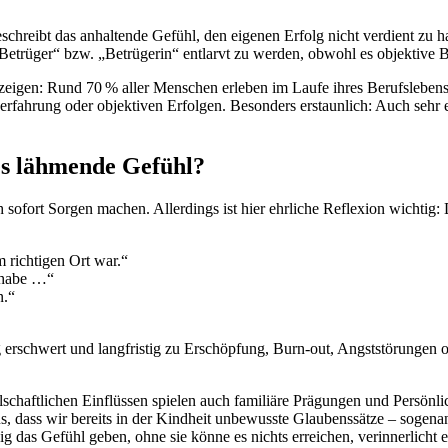
reibt das anhaltende Gefühl, den eigenen Erfolg nicht verdient zu hab
 „Betrüger“ bzw. „Betrügerin“ entlarvt zu werden, obwohl es objektive 
zeigen: Rund 70 % aller Menschen erleben im Laufe ihres Berufslebens 
erfahrung oder objektiven Erfolgen. Besonders erstaunlich: Auch sehr
es lähmende Gefühl?
 sofort Sorgen machen. Allerdings ist hier ehrliche Reflexion wichtig:
 richtigen Ort war.“
 habe …“
n.“
 erschwert und langfristig zu Erschöpfung, Burn-out, Angststörungen od
schaftlichen Einflüssen spielen auch familiäre Prägungen und Persönlic
s, dass wir bereits in der Kindheit unbewusste Glaubenssätze – sogen
g das Gefühl geben, ohne sie könne es nichts erreichen, verinnerlicht 