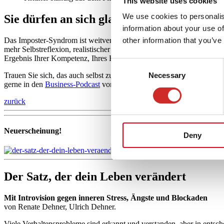
This website uses cookies
We use cookies to personalis
Sie dürfen an sich glauben
information about your use of
Das Imposter-Syndrom ist weitverbreitet – und kein Zeichen von Schwä
other information that you’ve
mehr Selbstreflexion, realistischer Zielsetzung, wertschätzendem Aus
Ergebnis Ihrer Kompetenz, Ihres Engagements und Ihrer Persönlichke
Consent
Trauen Sie sich, das auch selbst zu glauben. Wenn Sie mehr Impulse
Necessary
Selection
gerne in den
Business-Podcast
von Alice Dehner rein.
zurück
Neuerscheinung!
Deny
Der Satz, der dein Leben verändert
Mit Introvision gegen inneren Stress, Ängste und Blockaden
von Renate Dehner, Ulrich Dehner.
Viele Verhaltensprobleme sind erkannt und verstanden, aber in entsch