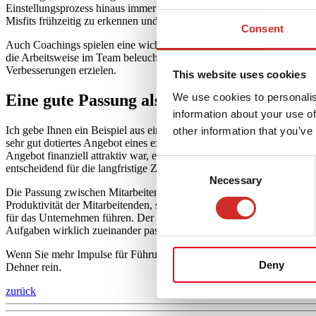
Einstellungsprozess hinaus immer wieder zu reflektieren, wie gut de
Misfits frühzeitig zu erkennen und gezielt gegenzusteuern.
Consent
Auch Coachings spielen eine wichtige Rolle bei der Verbesserung des 
die Arbeitsweise im Team beleuchtet. Häufig lassen sich durch gezie
Verbesserungen erzielen.
This website uses cookies
We use cookies to personalis
Eine gute Passung als Schlüssel zu Erfolg 
information about your use of
Ich gebe Ihnen ein Beispiel aus einem meiner Coachings: Eine junge
other information that you’ve
sehr gut dotiertes Angebot eines externen Unternehmens anzunehmen.
Angebot finanziell attraktiv war, entschied sie sich für das Unternehm
Consent
entscheidend für die langfristige Zufriedenheit.
Necessary
Selection
Die Passung zwischen Mitarbeitenden und ihrem Job ist in einem Umfel
Produktivität der Mitarbeitenden, sondern trägt auch zur langfristig
für das Unternehmen führen. Der Schlüssel liegt darin, den Fit kon
Aufgaben wirklich zueinander passen, können sie ihr volles Potenzial 
Wenn Sie mehr Impulse für Führungskräfte, Business Talk, Manageme
Deny
Dehner rein.
zurück