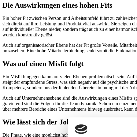
Die Auswirkungen eines hohen Fits
Ein hoher Fit zwischen Person und Arbeitsumfeld führt zu zahlreichen 
sich direkt auf ihre Leistung und Produktivität auswirkt. Sie zeigen 
auf individueller Ebene nieder, sondern trägt auch zu einer harmoni
werden konstruktiv gelöst.
Auch auf organisatorischer Ebene hat der Fit große Vorteile. Mitarb
umzusehen. Eine hohe Mitarbeiterbindung senkt somit die Fluktuation
Was auf einen Misfit folgt
Ein Misfit hingegen kann auf vielen Ebenen problematisch sein. Auf 
steigt der empfundene Stress, was sich negativ auf die psychische un
Kompetenz, sondern aus der fehlenden Übereinstimmung mit der Arbei
Auch auf Unternehmensebene sind die Auswirkungen eines Misfits spür
gravierend sind die Folgen für die Teamdynamik. Schon ein einzelne
über mehrere Bereiche eines Unternehmens hinweg ausbreitet, kann d
Wie lässt sich der Job-Fit verbessern?
Die Frage, wie eine möglichst hohe Passung zwischen Mitarbeitenden 