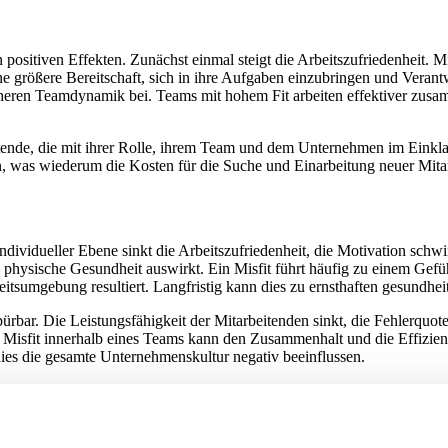
positiven Effekten. Zunächst einmal steigt die Arbeitszufriedenheit. Mi
eine größere Bereitschaft, sich in ihre Aufgaben einzubringen und Vera
scheren Teamdynamik bei. Teams mit hohem Fit arbeiten effektiver zusa
eitende, die mit ihrer Rolle, ihrem Team und dem Unternehmen im Eink
, was wiederum die Kosten für die Suche und Einarbeitung neuer Mitarb
individueller Ebene sinkt die Arbeitszufriedenheit, die Motivation sc
d physische Gesundheit auswirkt. Ein Misfit führt häufig zu einem Gefü
tsumgebung resultiert. Langfristig kann dies zu ernsthaften gesundhe
bar. Die Leistungsfähigkeit der Mitarbeitenden sinkt, die Fehlerquot
r Misfit innerhalb eines Teams kann den Zusammenhalt und die Effizie
ies die gesamte Unternehmenskultur negativ beeinflussen.
und Job erreicht werden kann, beschäftigt nicht nur HR-Abteilungen, s