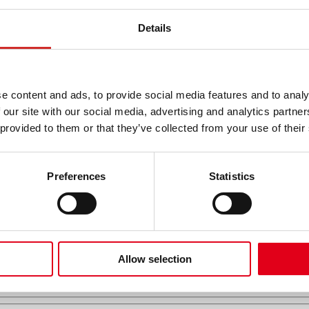
r Fit zwischen Mitarbeitenden und ihren Aufgaben tatsächlich ist. Reg
Details
Fits. In solchen Prozessen wird nicht nur die inhaltliche Herausforder
lte Maßnahmen, wie z.B. ein besseres Verständnis der Unternehmenskult
e content and ads, to provide social media features and to analy
und Zufriedenheit
 our site with our social media, advertising and analytics partn
 Führungskraft stand nach einem Sabbatical vor der Entscheidung, en
 provided to them or that they’ve collected from your use of their
 Im Laufe eines Coachings wurde klar, dass die Werte des externen U
en, in dem sie bereits vor dem Sabbatical tätig war, da die Werte dort be
Preferences
Statistics
d starker Konkurrenz in Bezug auf qualifizierte Fachkräfte von zentral
en Mitarbeiterbindung bei und senkt die Fluktuationsrate. Umgekehrt ka
tinuierlich zu überprüfen und zu optimieren – durch regelmäßige Ges
entfalten.
nt-Input und Gedanken, die Unternehmen für die Zukunft stärken, mö
Allow selection