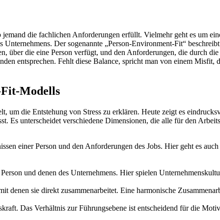
b jemand die fachlichen Anforderungen erfüllt. Vielmehr geht es um e
es Unternehmens. Der sogenannte „Person-Environment-Fit“ beschreibt 
 über die eine Person verfügt, und den Anforderungen, die durch die T
nden entsprechen. Fehlt diese Balance, spricht man von einem Misfit, d
Fit-Modells
t, um die Entstehung von Stress zu erklären. Heute zeigt es eindruck
. Es unterscheidet verschiedene Dimensionen, die alle für den Arbeitsa
nissen einer Person und den Anforderungen des Jobs. Hier geht es au
r Person und denen des Unternehmens. Hier spielen Unternehmenskultu
it denen sie direkt zusammenarbeitet. Eine harmonische Zusammenarbei
kraft. Das Verhältnis zur Führungsebene ist entscheidend für die Mot