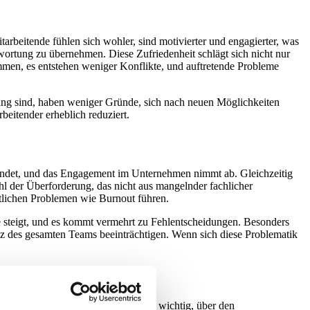
tarbeitende fühlen sich wohler, sind motivierter und engagierter, was
ntwortung zu übernehmen. Diese Zufriedenheit schlägt sich nicht nur
mmen, es entstehen weniger Konflikte, und auftretende Probleme
lang sind, haben weniger Gründe, sich nach neuen Möglichkeiten
eitender erheblich reduziert.
hwindet, und das Engagement im Unternehmen nimmt ab. Gleichzeitig
hl der Überforderung, das nicht aus mangelnder fachlicher
itlichen Problemen wie Burnout führen.
e steigt, und es kommt vermehrt zu Fehlentscheidungen. Besonders
nz des gesamten Teams beeinträchtigen. Wenn sich diese Problematik
ondern auch Führungskräfte. Es ist wichtig, über den