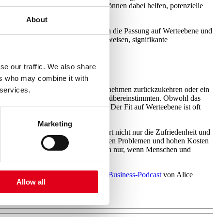
elmäßige Gespräche und Workshops können dabei helfen, potenzielle
About
ung des Jobs reflektiert, sondern auch die Passung auf Werteebene und
ur oder die Anpassung von Arbeitsweisen, signifikante
se our traffic. We also share
ers who may combine it with
tweder zu ihrem ursprünglichen Unternehmen zurückzukehren oder ein
 services.
nternehmens nicht mit ihren eigenen übereinstimmten. Obwohl das
sser zu ihren Vorstellungen passten. Der Fit auf Werteebene ist oft
Marketing
er Bedeutung. Ein hoher Fit steigert nicht nur die Zufriedenheit und
nn ein Misfit zu Stress, gesundheitlichen Problemen und hohen Kosten
präche, Workshops und Coachings. Denn nur, wenn Menschen und
chten, dann hören Sie gerne in den
Business-Podcast
von Alice
Allow all