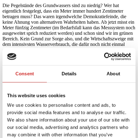
Die Pegelstände des Grundwassers sind zu niedrig? Wer hat
eigentlich festgelegt, dass ein Meter immer hundert Zentimeter
betragen muss? Das waren irgendwelche Demokratiefeinde, die
keine Ahnung von alternativen Wahrheiten haben. Ab jetzt misst ein
Meter fünfzig Zentimeter (im Bedarfsfall kann das Messsystem noch
ausgeweitet sprich reduziert werden) und schon sind wir im grünen
Bereich. Kein Grund zur Sorge also, und die Wirtschaftszweige mit
dem intensivsten Wasserverbrauch, die dafür noch nicht einmal
etwas zahlen müssen, wussten doch schon immer, dass die Lage gar
nicht so dramatisch ist, wie diese grünen Spinner immer tun. Wo
kämen wir denn hin, wenn wir keine Profite mehr machen dürften?!
Unser Grundwasserpegel ist der beste der Welt, glauben Sie mir!
Consent
Details
About
Sie sind Chef oder Manager einer Firma, bei der die Zahlen nicht
stimmen? Warum haben Sie nicht schon längst die Controller
entlassen? Dass man Ihnen aber auch die selbstverständlichsten
Grundlagen klarmachen muss, stupid! Unbelievable! You are fired!
This website uses cookies
Es gibt noch Zeitungen, die unverschämterweise über das schreiben,
We use cookies to personalise content and ads, to
was man in vorsintflutlichen Zeiten „Fakten“ nannte, während sie
provide social media features and to analyse our traffic.
sich weigern, Lügen, die in den Rang von „alternativen Wahrheiten“
We also share information about your use of our site with
erhoben werden, zu drucken? Das ist doch ein eklatanter Mangel an
Meinungsfreiheit! Da muss man Redakteure entlassen, oder noch
our social media, advertising and analytics partners who
besser, die entsprechenden Zeitungen verbieten, damit endlich
may combine it with other information that you’ve
wieder Pressefreiheit herrscht und jeder alles sagen kann!