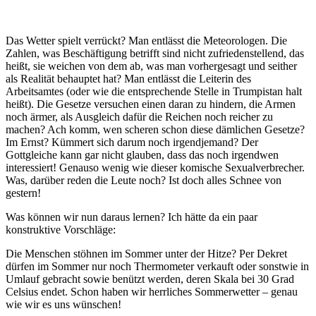
Das Wetter spielt verrückt? Man entlässt die Meteorologen. Die
Zahlen, was Beschäftigung betrifft sind nicht zufriedenstellend, das
heißt, sie weichen von dem ab, was man vorhergesagt und seither
als Realität behauptet hat? Man entlässt die Leiterin des
Arbeitsamtes (oder wie die entsprechende Stelle in Trumpistan halt
heißt). Die Gesetze versuchen einen daran zu hindern, die Armen
noch ärmer, als Ausgleich dafür die Reichen noch reicher zu
machen? Ach komm, wen scheren schon diese dämlichen Gesetze?
Im Ernst? Kümmert sich darum noch irgendjemand? Der
Gottgleiche kann gar nicht glauben, dass das noch irgendwen
interessiert! Genauso wenig wie dieser komische Sexualverbrecher.
Was, darüber reden die Leute noch? Ist doch alles Schnee von
gestern!
Was können wir nun daraus lernen? Ich hätte da ein paar
konstruktive Vorschläge:
Die Menschen stöhnen im Sommer unter der Hitze? Per Dekret
dürfen im Sommer nur noch Thermometer verkauft oder sonstwie in
Umlauf gebracht sowie benützt werden, deren Skala bei 30 Grad
Celsius endet. Schon haben wir herrliches Sommerwetter – genau
wie wir es uns wünschen!