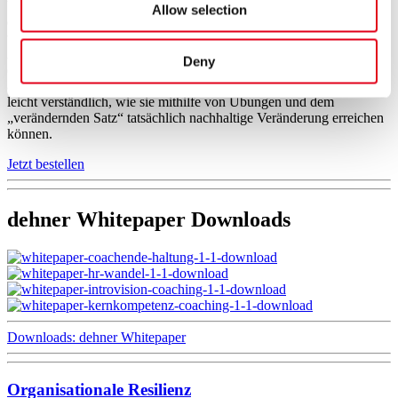
Viele Verhaltensprobleme sind erkannt und verstanden, aber in
Allow selection
entscheidenden Situationen gelingt die Umsetzung oft nicht, weil
viele Prozesse unbewusst ablaufen – insbesondere gesteuert von der
Amygdala. Die Introvision, kombiniert mit Transaktionsanalyse,
Deny
ermöglicht es, Stress, Blockaden und Ängste nachhaltig und schnell
aufzulösen. Im Buch von Ulrich und Renate Dehner erfahren Leser
leicht verständlich, wie sie mithilfe von Übungen und dem
„verändernden Satz“ tatsächlich nachhaltige Veränderung erreichen
können.
Jetzt bestellen
dehner Whitepaper Downloads
Downloads: dehner Whitepaper
Organisationale Resilienz