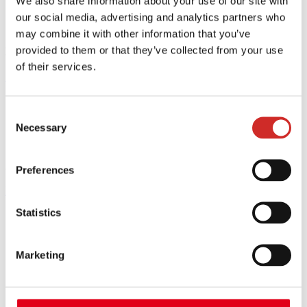
We also share information about your use of our site with
Konfliktmanagement
our social media, advertising and analytics partners who
Zeitmanagement
Mitarbeiterentwicklung
may combine it with other information that you’ve
provided to them or that they’ve collected from your use
of their services.
Organisationale Resilienz
Die gesunde Organisation
Consent
Business Transformation
Human Ressource Management
Necessary
Selection
Fehlerkultur im Unternehmen
Mitarbeiterbindung
Preferences
Personalentwicklung
Statistics
Persönlichkeitsentwicklung für Führungskräfte
Führung
Teamarbeit
Stressmanagement
Marketing
Selbstmanagement
Konfliktmanagement
Zeitmanagement
Mitarbeiterentwicklung