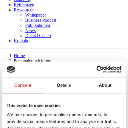
Referenzen
Ressourcen
Whitepaper
Business Podcast
Publikationen
News
Der KI Coach
Kontakt
Home
Personalentwicklung
Home
Home
Personalentwicklung
Consent
Details
About
Personalentwicklung
Persönlichkeitsentwicklung für Führungskräfte
This website uses cookies
Führung
We use cookies to personalise content and ads, to
Teamarbeit
Stressmanagement
provide social media features and to analyse our traffic.
Selbstmanagement