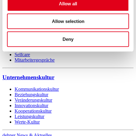
Allow all
Kompetenzmanagement
Allow selection
Kommunikation (Feedback)
Selbstführung
Performance Management
Deny
Führungskompetenz
Teamführung
Selfcare
Mitarbeitergespräche
Unternehmenskultur
Kommunikationskultur
Beziehungskultur
Veränderungskultur
Innovationskultur
Kooperationskultur
Leistungskultur
Werte-Kultur
dehner News & Aktuelles